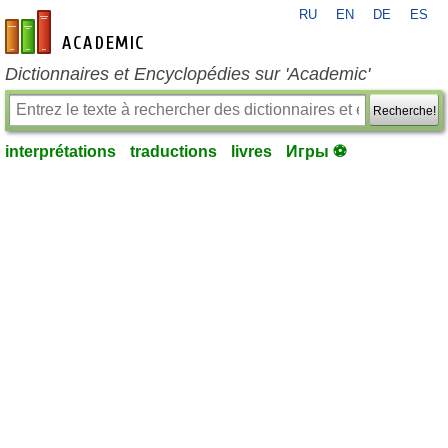
RU
EN
DE
ES
fr-academic.com
Dictionnaires et Encyclopédies sur 'Academic'
Recherche!
interprétations
traductions
livres
Игры ⚽