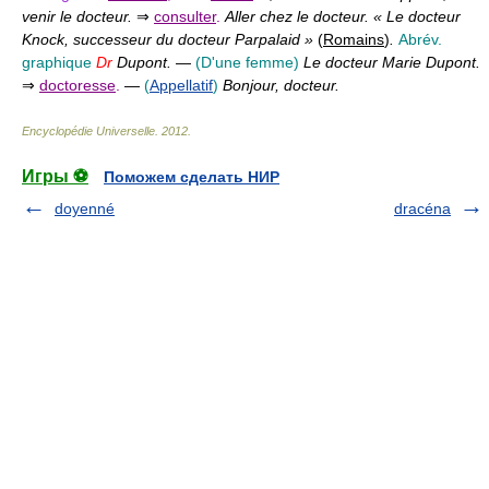
venir le docteur.
⇒
consulter
.
Aller chez le docteur. « Le docteur
Knock, successeur du docteur Parpalaid »
(
Romains
)
.
Abrév.
graphique
Dr
Dupont.
—
(D'une femme)
Le docteur Marie Dupont.
⇒
doctoresse
.
—
(
Appellatif
)
Bonjour, docteur.
Encyclopédie Universelle
.
2012
.
Игры ⚽
Поможем сделать НИР
doyenné
dracéna