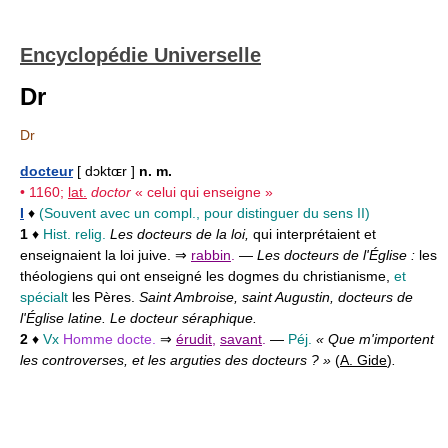
Encyclopédie Universelle
Dr
Dr
docteur
[ dɔktɶr ]
n. m.
• 1160;
lat.
doctor
« celui qui enseigne »
I
♦
(Souvent avec un compl., pour distinguer du sens II)
1
♦
Hist. relig.
Les docteurs de la loi,
qui interprétaient et
enseignaient la loi juive. ⇒
rabbin
.
—
Les docteurs de l'Église :
les
théologiens qui ont enseigné les dogmes du christianisme,
et
spécialt
les Pères.
Saint Ambroise, saint Augustin, docteurs de
l'Église latine. Le docteur séraphique.
2
♦
Vx
Homme docte.
⇒
érudit
,
savant
.
—
Péj.
« Que m'importent
les controverses, et les arguties des docteurs ? »
(
A. Gide
)
.