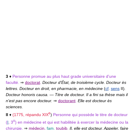
3
♦
Personne promue au plus haut grade universitaire d'une
faculté.
⇒
doctorat
.
Docteur d'État, de troisième cycle. Docteur ès
lettres. Docteur en droit, en pharmacie, en médecine
(
cf
.
sens
II)
.
Docteur honoris causa.
—
Titre de docteur. Il a fini sa thèse mais il
n'est pas encore docteur.
⇒
doctorant
.
Elle est docteur ès
sciences.
e
II
♦
(1775, répandu
XIX
)
Personne qui possède le titre de docteur
o
(
I
, 3
) en médecine et qui est habilitée à exercer la médecine ou la
chirurgie.
⇒
médecin
,
fam.
toubib
.
Il, elle est docteur. Appeler, faire